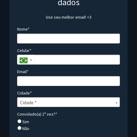
dados
Use seu melhor email! <3
Nome*
Celular*
Email*
Cidade*
Cidade*
Cidade *
Convidado(a) 1ª vez?*
Sim
Não